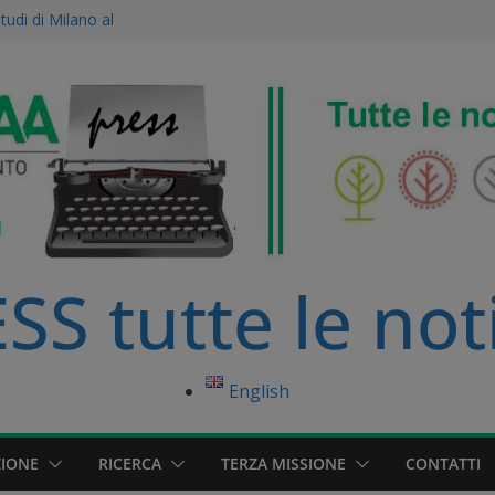
Studi di Milano al
ne Agroecologica:
ise scientifico
le dell’Accademia
amento Europeo è
nibile
primo distretto
ato della Pianura
S tutte le not
English
IONE
RICERCA
TERZA MISSIONE
CONTATTI