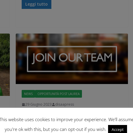
Leggi tutto
NEWS
OPPORTUNITÀ POST LAUREA
29 Giugno 2023
disaapress
Borse di Studio per Giovani
This website uses cookies to improve your experience. We'll assum
Promettenti Laureati
you're ok with this, but you can opt-out if you wish.
Accept