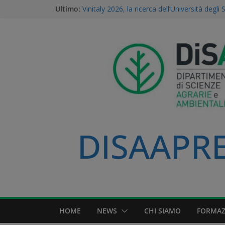
Ultimo:
Vinitaly 2026, la ricerca dell’Università degli 
centro del futuro del vino
Gestione della Flora Infestante e Transizio
l’Unicità del Database AGROSUS
TEA, ricerca e proprietà intellettuale: l’expert
della Statale di Milano al convegno naziona
dei Georgofili
Via libera alle TEA: il voto storico del Parl
una svolta per la ricerca e l’agricoltura soste
A Volta Mantovana nasce il Mantua PSID, il 
irriguo a gravità completamente automatizz
Padana
DISAAPRES
HOME
NEWS
CHI SIAMO
FORMAZ