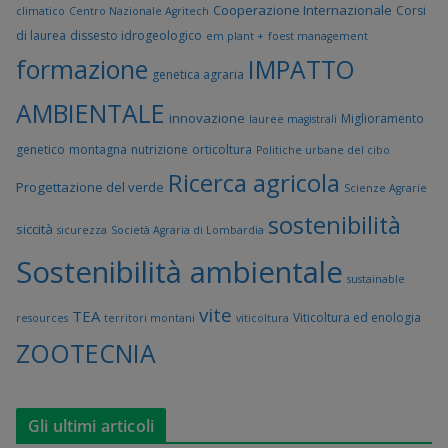
Cooperazione Internazionale
Corsi
climatico
Centro Nazionale Agritech
di laurea
dissesto idrogeologico
em plant +
foest management
formazione
IMPATTO
genetica agraria
AMBIENTALE
innovazione
Miglioramento
lauree magistrali
genetico
montagna
nutrizione
orticoltura
Politiche urbane del cibo
Ricerca agricola
Progettazione del verde
Scienze Agrarie
sostenibilità
siccità
sicurezza
Società Agraria di Lombardia
Sostenibilità ambientale
sustainable
vite
TEA
Viticoltura ed enologia
resources
territori montani
viticoltura
ZOOTECNIA
Gli ultimi articoli