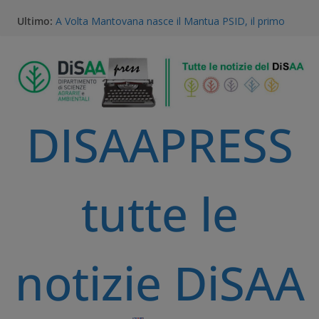
Ultimo:
A Volta Mantovana nasce il Mantua PSID, il primo
distretto irriguo a gravità completamente
automatizzato della Pianura Padana
Vinitaly 2026, la ricerca dell’Università degli Studi di
Milano al centro del futuro del vino
Gestione della Flora Infestante e Transizione
Agroecologica: l’Unicità del Database AGROSUS
DISAAPRESS
TEA, ricerca e proprietà intellettuale: l’expertise
scientifico della Statale di Milano al convegno
nazionale dell’Accademia dei Georgofili
Via libera alle TEA: il voto storico del Parlamento
Europeo è una svolta per la ricerca e l’agricoltura
tutte le
sostenibile
notizie DiSAA