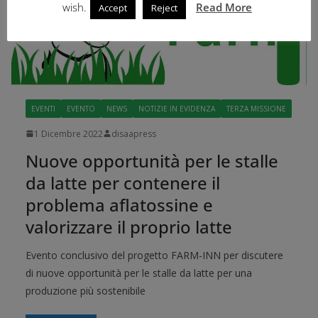
wish.
Read More
Accept
Reject
EVENTI
EVENTO
NEWS
NOTIZIE IN EVIDENZA
TERZA MISSIONE
1 Dicembre 2022
disaapress
Nuove opportunità per le stalle
da latte per contenere il
problema aflatossine e
valorizzare il proprio latte
Evento conclusivo del progetto FARM-INN per discutere
di nuove opportunità per le stalle da latte per una
produzione più sostenibile