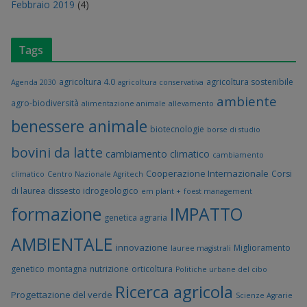
Febbraio 2019
(4)
Tags
agricoltura 4.0
agricoltura sostenibile
Agenda 2030
agricoltura conservativa
ambiente
agro-biodiversità
alimentazione animale
allevamento
benessere animale
biotecnologie
borse di studio
bovini da latte
cambiamento climatico
cambiamento
Cooperazione Internazionale
Corsi
climatico
Centro Nazionale Agritech
di laurea
dissesto idrogeologico
em plant +
foest management
formazione
IMPATTO
genetica agraria
AMBIENTALE
innovazione
Miglioramento
lauree magistrali
genetico
montagna
nutrizione
orticoltura
Politiche urbane del cibo
Ricerca agricola
Progettazione del verde
Scienze Agrarie