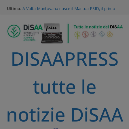
Ultimo:
A Volta Mantovana nasce il Mantua PSID, il primo
distretto irriguo a gravità completamente
automatizzato della Pianura Padana
Vinitaly 2026, la ricerca dell’Università degli Studi di
Milano al centro del futuro del vino
Gestione della Flora Infestante e Transizione
Agroecologica: l’Unicità del Database AGROSUS
DISAAPRESS
TEA, ricerca e proprietà intellettuale: l’expertise
scientifico della Statale di Milano al convegno
nazionale dell’Accademia dei Georgofili
Via libera alle TEA: il voto storico del Parlamento
Europeo è una svolta per la ricerca e l’agricoltura
tutte le
sostenibile
notizie DiSAA