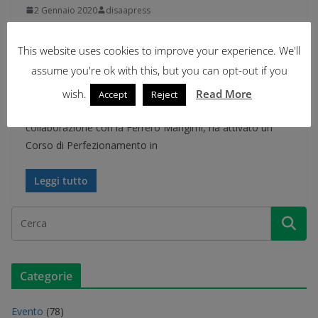
2 Gennaio 2020
disaapress
Corso di Perfezionamento
This website uses cookies to improve your experience. We'll
ALIMENTAZIONE E GESTIONE
assume you're ok with this, but you can opt-out if you
DELLE BOVINE DA LATTE
wish.
Read More
Accept
Reject
Il Dipartimento di Scienze Agrarie e Ambientali, in
collaborazione con la Ferrero Mangimi, ha attivato un
Corso di Perfezionamento in
Leggi tutto
Categorie
Evento
(78)