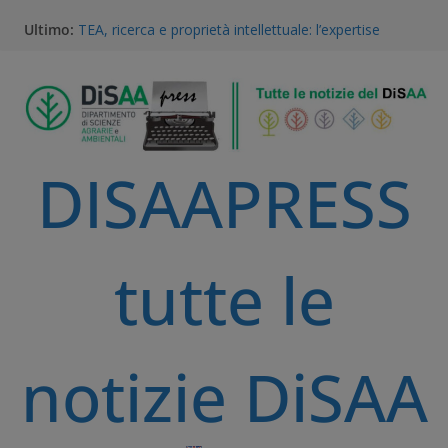
Gestione della Flora Infestante e Transizione
Ultimo:
Agroecologica: l’Unicità del Database AGROSUS
TEA, ricerca e proprietà intellettuale: l’expertise
scientifico della Statale di Milano al convegno
nazionale dell’Accademia dei Georgofili
Via libera alle TEA: il voto storico del Parlamento
Europeo è una svolta per la ricerca e l’agricoltura
sostenibile
DISAAPRESS
A Volta Mantovana nasce il Mantua PSID, il primo
distretto irriguo a gravità completamente
automatizzato della Pianura Padana
Vinitaly 2026, la ricerca dell’Università degli Studi di
Milano al centro del futuro del vino
tutte le
notizie DiSAA