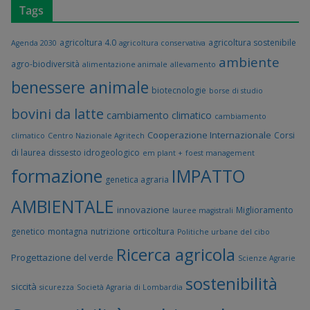
Tags
agricoltura 4.0
agricoltura sostenibile
Agenda 2030
agricoltura conservativa
ambiente
agro-biodiversità
alimentazione animale
allevamento
benessere animale
biotecnologie
borse di studio
bovini da latte
cambiamento climatico
cambiamento
Cooperazione Internazionale
Corsi
climatico
Centro Nazionale Agritech
di laurea
dissesto idrogeologico
em plant +
foest management
formazione
IMPATTO
genetica agraria
AMBIENTALE
innovazione
Miglioramento
lauree magistrali
genetico
montagna
nutrizione
orticoltura
Politiche urbane del cibo
Ricerca agricola
Progettazione del verde
Scienze Agrarie
sostenibilità
siccità
sicurezza
Società Agraria di Lombardia