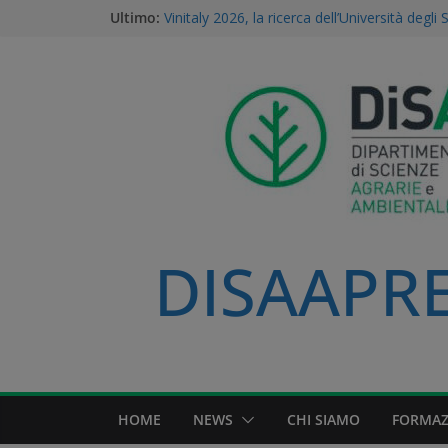
Ultimo:
Vinitaly 2026, la ricerca dell’Università degli 
centro del futuro del vino
Gestione della Flora Infestante e Transizio
l’Unicità del Database AGROSUS
TEA, ricerca e proprietà intellettuale: l’expert
della Statale di Milano al convegno naziona
dei Georgofili
Via libera alle TEA: il voto storico del Parl
una svolta per la ricerca e l’agricoltura soste
A Volta Mantovana nasce il Mantua PSID, il 
irriguo a gravità completamente automatizz
Padana
DISAAPRES
HOME
NEWS
CHI SIAMO
FORMAZ