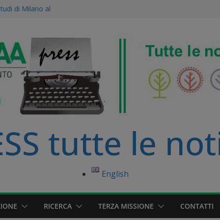
Studi di Milano al
ne Agroecologica:
ise scientifico
le dell’Accademia
amento Europeo è
nibile
primo distretto
ato della Pianura
S tutte le not
English
IONE
RICERCA
TERZA MISSIONE
CONTATTI