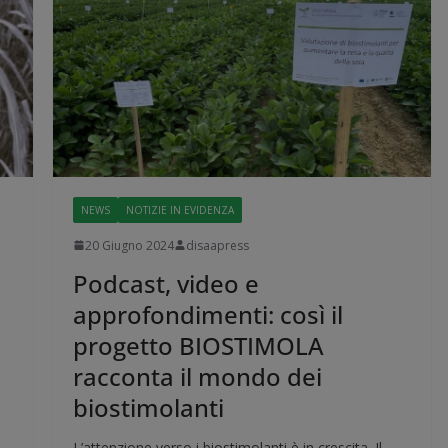
NEWS
NOTIZIE IN EVIDENZA
20 Giugno 2024
disaapress
Podcast, video e
approfondimenti: così il
progetto BIOSTIMOLA
racconta il mondo dei
biostimolanti
L’attenzione verso i biostimolanti è in crescita. Il