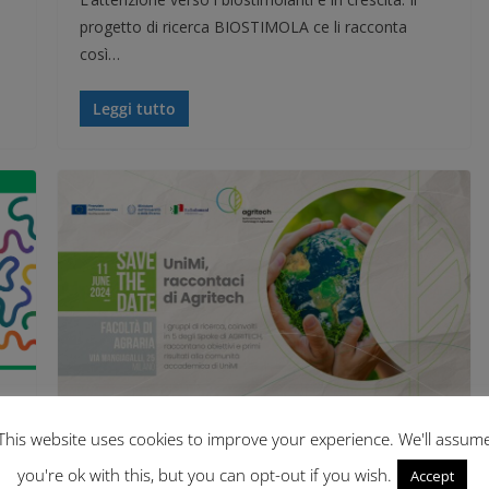
progetto di ricerca BIOSTIMOLA ce li racconta
così…
Leggi tutto
This website uses cookies to improve your experience. We'll assum
EVENTI
NEWS
NOTIZIE IN EVIDENZA
you're ok with this, but you can opt-out if you wish.
7 Giugno 2024
disaapress
Accept