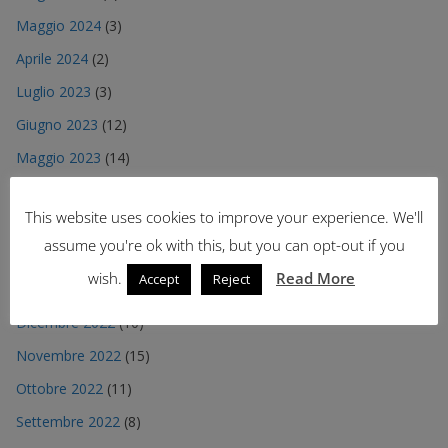
Maggio 2024
(3)
Aprile 2024
(2)
Luglio 2023
(3)
Giugno 2023
(12)
Maggio 2023
(14)
Aprile 2023
(6)
This website uses cookies to improve your experience. We'll
Marzo 2023
(11)
assume you're ok with this, but you can opt-out if you
Febbraio 2023
(6)
wish.
Read More
Accept
Reject
Gennaio 2023
(13)
Dicembre 2022
(10)
Novembre 2022
(15)
Ottobre 2022
(11)
Settembre 2022
(8)