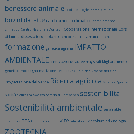
benessere animale
biotecnologie
borse di studio
bovini da latte
cambiamento climatico
cambiamento
Cooperazione Internazionale
Corsi
climatico
Centro Nazionale Agritech
di laurea
dissesto idrogeologico
em plant +
foest management
formazione
IMPATTO
genetica agraria
AMBIENTALE
innovazione
Miglioramento
lauree magistrali
genetico
montagna
nutrizione
orticoltura
Politiche urbane del cibo
Ricerca agricola
Progettazione del verde
Scienze Agrarie
sostenibilità
siccità
sicurezza
Società Agraria di Lombardia
Sostenibilità ambientale
sustainable
vite
TEA
Viticoltura ed enologia
resources
territori montani
viticoltura
ZOOTECNIA