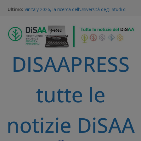
Ultimo:
Vinitaly 2026, la ricerca dell’Università degli Studi di
Milano al centro del futuro del vino
Gestione della Flora Infestante e Transizione
Agroecologica: l’Unicità del Database AGROSUS
TEA, ricerca e proprietà intellettuale: l’expertise
scientifico della Statale di Milano al convegno
nazionale dell’Accademia dei Georgofili
DISAAPRESS
Via libera alle TEA: il voto storico del Parlamento
Europeo è una svolta per la ricerca e l’agricoltura
sostenibile
A Volta Mantovana nasce il Mantua PSID, il primo
distretto irriguo a gravità completamente
tutte le
automatizzato della Pianura Padana
notizie DiSAA