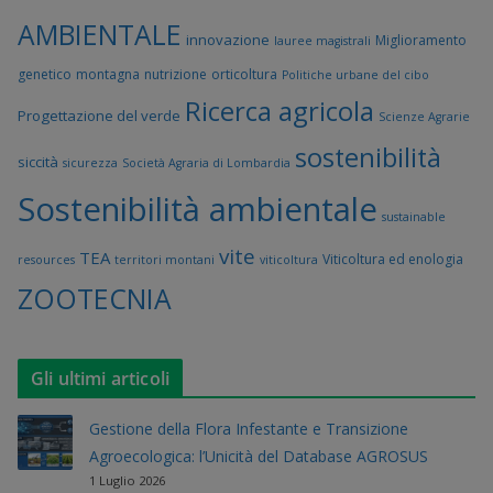
AMBIENTALE
innovazione
Miglioramento
lauree magistrali
genetico
montagna
nutrizione
orticoltura
Politiche urbane del cibo
Ricerca agricola
Progettazione del verde
Scienze Agrarie
sostenibilità
siccità
sicurezza
Società Agraria di Lombardia
Sostenibilità ambientale
sustainable
vite
TEA
Viticoltura ed enologia
resources
territori montani
viticoltura
ZOOTECNIA
Gli ultimi articoli
Gestione della Flora Infestante e Transizione
Agroecologica: l’Unicità del Database AGROSUS
1 Luglio 2026