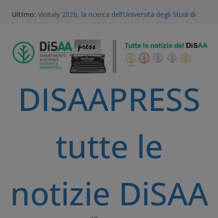
Ultimo:
Vinitaly 2026, la ricerca dell’Università degli Studi di
Milano al centro del futuro del vino
Gestione della Flora Infestante e Transizione
Agroecologica: l’Unicità del Database AGROSUS
TEA, ricerca e proprietà intellettuale: l’expertise
scientifico della Statale di Milano al convegno
nazionale dell’Accademia dei Georgofili
DISAAPRESS
Via libera alle TEA: il voto storico del Parlamento
Europeo è una svolta per la ricerca e l’agricoltura
sostenibile
A Volta Mantovana nasce il Mantua PSID, il primo
distretto irriguo a gravità completamente
tutte le
automatizzato della Pianura Padana
notizie DiSAA