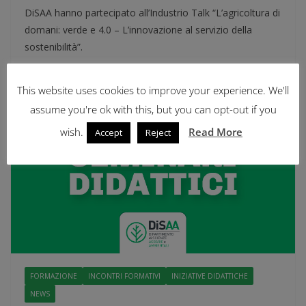
DiSAA hanno partecipato all’Industrio Talk “L’agricoltura di
domani: verde e 4.0 – L’innovazione al servizio della
sostenibilità”.
Leggi tutto
This website uses cookies to improve your experience. We'll
assume you're ok with this, but you can opt-out if you
wish.
Read More
Accept
Reject
FORMAZIONE
INCONTRI FORMATIVI
INIZIATIVE DIDATTICHE
NEWS