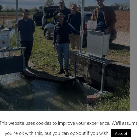
This website uses cookies to improve your experience. We'll assum
el DiSAA insieme ai tecnici del Consorzio di Bonifica Garda
you're ok with this, but you can opt-out if you wish.
Accept