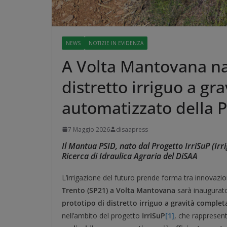
NEWS
NOTIZIE IN EVIDENZA
A Volta Mantovana nas
distretto irriguo a g
automatizzato della 
7 Maggio 2026
disaapress
Il Mantua PSID, nato dal Progetto Irri
SuP (Irr
Ricerca di Idraulica Agraria del DiSAA
L’irrigazione del futuro prende forma tra innovazione
Trento (SP21) a Volta Mantovana
sarà inaugurato
prototipo di distretto irriguo a gravit
à
completa
nell’ambito del progetto
Irri
SuP
[1]
, che rappresent