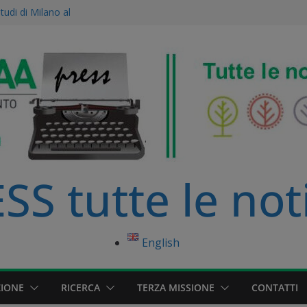
Studi di Milano al
ne Agroecologica:
ise scientifico
le dell’Accademia
amento Europeo è
nibile
primo distretto
ato della Pianura
S tutte le not
English
IONE
RICERCA
TERZA MISSIONE
CONTATTI