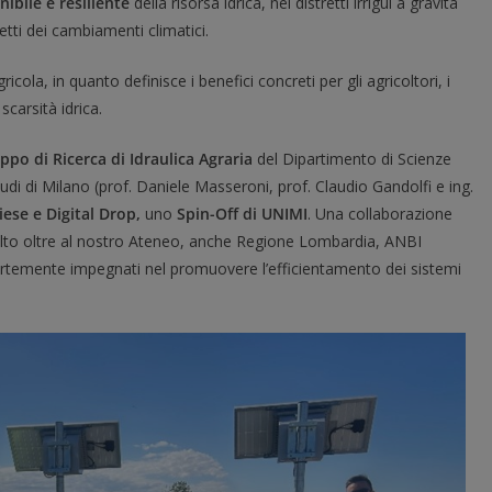
nibile e resiliente
della risorsa idrica, nei distretti irrigui a gravità
tti dei cambiamenti climatici.
icola, in quanto definisce i benefici concreti per gli agricoltori, i
scarsità idrica.
uppo di Ricerca di Idraulica Agraria
del Dipartimento di Scienze
tudi di Milano (prof. Daniele Masseroni, prof. Claudio Gandolfi e ing.
iese e Digital Drop,
uno
Spin-Off di UNIMI
. Una collaborazione
volto oltre al nostro Ateneo, anche Regione Lombardia, ANBI
 fortemente impegnati nel promuovere l’efficientamento dei sistemi