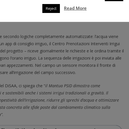
ante la fase di collaudo delle paratoie automatiche SPIGA® nel
Read More
Reject
to pilota Mantua PSID.
onare secondo logiche completamente automatizzate: l’acqua viene
n app di consiglio irriguo, il Centro Prenotazioni Interventi Irrigui
del progetto – riceve giornalmente le richieste e le ordina tramite il
o l’orario irriguo. La sequenza delle irrigazioni è poi inviata alle
vari appezzamenti. Nel campo un sensore monitora il fronte di
sare all’irrigazione del campo successivo.
del DiSAA, ci spiega che “
il Mantua PSID dimostra come
e sostenibili anche i sistemi irrigui tradizionali a gravità. Il
pestività dell’irrigazione, ridurre gli sprechi d’acqua e ottimizzare
posta concreta alle sfide poste dal cambiamento climatico sulla
”.