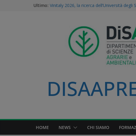
Ultimo:
Vinitaly 2026, la ricerca dell’Università degli 
centro del futuro del vino
Gestione della Flora Infestante e Transizio
l’Unicità del Database AGROSUS
TEA, ricerca e proprietà intellettuale: l’expert
della Statale di Milano al convegno naziona
dei Georgofili
Via libera alle TEA: il voto storico del Parl
una svolta per la ricerca e l’agricoltura soste
A Volta Mantovana nasce il Mantua PSID, il 
irriguo a gravità completamente automatizz
Padana
DISAAPRES
HOME
NEWS
CHI SIAMO
FORMAZ