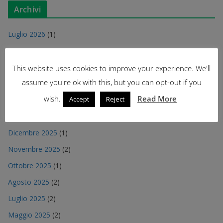
Archivi
Luglio 2026
(1)
Giugno 2026
(2)
Maggio 2026
(1)
This website uses cookies to improve your experience. We'll
assume you're ok with this, but you can opt-out if you
Aprile 2026
(3)
wish.
Read More
Accept
Reject
Marzo 2026
(1)
Gennaio 2026
(2)
Dicembre 2025
(1)
Novembre 2025
(2)
Ottobre 2025
(1)
Agosto 2025
(2)
Luglio 2025
(2)
Maggio 2025
(2)