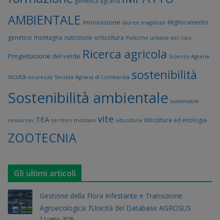
genetica agraria
AMBIENTALE
innovazione
Miglioramento
lauree magistrali
genetico
montagna
nutrizione
orticoltura
Politiche urbane del cibo
Ricerca agricola
Progettazione del verde
Scienze Agrarie
sostenibilità
siccità
sicurezza
Società Agraria di Lombardia
Sostenibilità ambientale
sustainable
vite
TEA
Viticoltura ed enologia
resources
territori montani
viticoltura
ZOOTECNIA
Gli ultimi articoli
Gestione della Flora Infestante e Transizione
Agroecologica: l’Unicità del Database AGROSUS
1 Luglio 2026