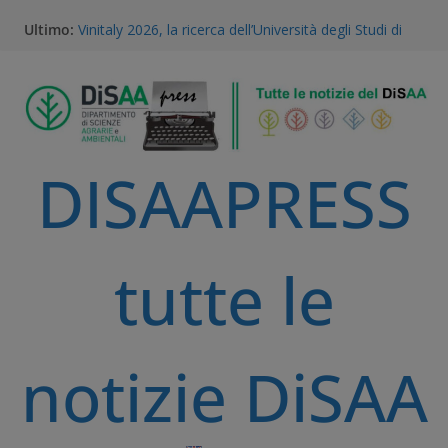
Ultimo:
Vinitaly 2026, la ricerca dell’Università degli Studi di
Milano al centro del futuro del vino
Gestione della Flora Infestante e Transizione
Agroecologica: l’Unicità del Database AGROSUS
TEA, ricerca e proprietà intellettuale: l’expertise
scientifico della Statale di Milano al convegno
nazionale dell’Accademia dei Georgofili
DISAAPRESS
Via libera alle TEA: il voto storico del Parlamento
Europeo è una svolta per la ricerca e l’agricoltura
sostenibile
A Volta Mantovana nasce il Mantua PSID, il primo
distretto irriguo a gravità completamente
tutte le
automatizzato della Pianura Padana
notizie DiSAA