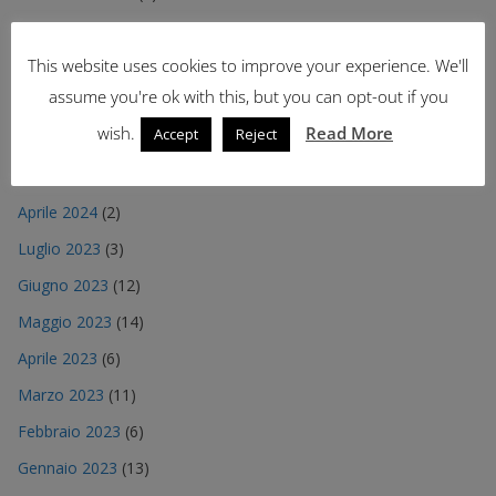
Settembre 2024
(4)
This website uses cookies to improve your experience. We'll
Agosto 2024
(1)
assume you're ok with this, but you can opt-out if you
Luglio 2024
(1)
wish.
Read More
Accept
Reject
Giugno 2024
(5)
Maggio 2024
(3)
Aprile 2024
(2)
Luglio 2023
(3)
Giugno 2023
(12)
Maggio 2023
(14)
Aprile 2023
(6)
Marzo 2023
(11)
Febbraio 2023
(6)
Gennaio 2023
(13)