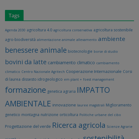
Tags
agricoltura 4.0
agricoltura sostenibile
Agenda 2030
agricoltura conservativa
ambiente
agro-biodiversità
alimentazione animale
allevamento
benessere animale
biotecnologie
borse di studio
bovini da latte
cambiamento climatico
cambiamento
Cooperazione Internazionale
Corsi
climatico
Centro Nazionale Agritech
di laurea
dissesto idrogeologico
em plant +
foest management
formazione
IMPATTO
genetica agraria
AMBIENTALE
innovazione
Miglioramento
lauree magistrali
genetico
montagna
nutrizione
orticoltura
Politiche urbane del cibo
Ricerca agricola
Progettazione del verde
Scienze Agrarie
sostenibilità