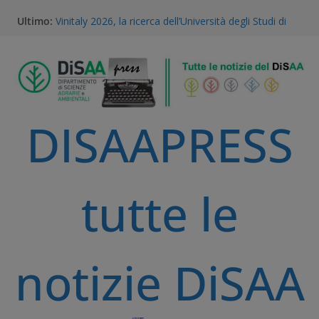
Ultimo:
Vinitaly 2026, la ricerca dell’Università degli Studi di
Milano al centro del futuro del vino
Gestione della Flora Infestante e Transizione
Agroecologica: l’Unicità del Database AGROSUS
TEA, ricerca e proprietà intellettuale: l’expertise
scientifico della Statale di Milano al convegno
nazionale dell’Accademia dei Georgofili
DISAAPRESS
Via libera alle TEA: il voto storico del Parlamento
Europeo è una svolta per la ricerca e l’agricoltura
sostenibile
A Volta Mantovana nasce il Mantua PSID, il primo
distretto irriguo a gravità completamente
tutte le
automatizzato della Pianura Padana
notizie DiSAA