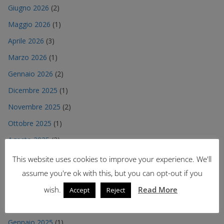
Giugno 2026
(2)
Maggio 2026
(1)
Aprile 2026
(3)
Marzo 2026
(1)
Gennaio 2026
(2)
Dicembre 2025
(1)
Novembre 2025
(2)
Ottobre 2025
(1)
Agosto 2025
(2)
Luglio 2025
(2)
This website uses cookies to improve your experience. We'll
assume you're ok with this, but you can opt-out if you
Maggio 2025
(2)
wish.
Read More
Aprile 2025
(2)
Accept
Reject
Marzo 2025
(2)
Gennaio 2025
(1)