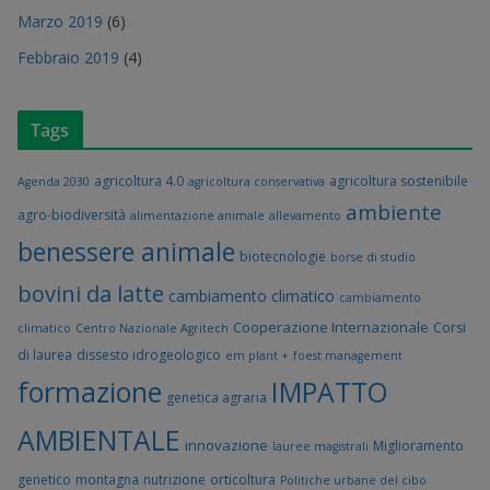
Marzo 2019
(6)
Febbraio 2019
(4)
Tags
agricoltura 4.0
agricoltura sostenibile
Agenda 2030
agricoltura conservativa
ambiente
agro-biodiversità
alimentazione animale
allevamento
benessere animale
biotecnologie
borse di studio
bovini da latte
cambiamento climatico
cambiamento
Cooperazione Internazionale
Corsi
climatico
Centro Nazionale Agritech
di laurea
dissesto idrogeologico
em plant +
foest management
formazione
IMPATTO
genetica agraria
AMBIENTALE
innovazione
Miglioramento
lauree magistrali
genetico
montagna
nutrizione
orticoltura
Politiche urbane del cibo