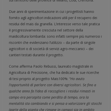
sul territorio delle province di Milano, Lodi, Cremona.
Due anni di sperimentazione in cui i progettisti hanno
fornito agli agricoltori indicazioni utili per il recupero dei
residui del mais da granella. L’interesse verso tale pratica
è progressivamente cresciuta nel settore della
maidicoltura lombarda: sono infatti sempre più numerosi i
riscontri che evidenziano l’utilizzo – da parte di singole
agricoltori o di società di servizi agro-meccanici – dei
cantieri testati durante il progetto.
Come afferma Paolo Rebussi, laureato magistrale in
Agricoltura di Precisione, che ha dedicato le sue ricerche
di tesi proprio al progetto Mais100%:
“H
o
avuto
l’opportunità di parlare
con diversi agricoltori
. Se fino a
qualche anno fa
l’idea di raccogliere i resi
d
ui
rimasti in
campo
era percepita come pe
r
dita di tempo
,
ora
la
mentalità sta cambiando e si pensa a valorizzare gli stocchi
(parte della pianta che rimane in campo) sia in ambito