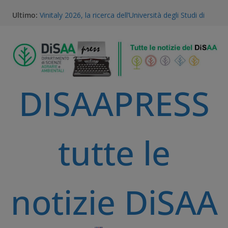
A Volta Mantovana nasce il Mantua PSID, il primo
Ultimo:
distretto irriguo a gravità completamente
automatizzato della Pianura Padana
Vinitaly 2026, la ricerca dell’Università degli Studi di
Milano al centro del futuro del vino
Gestione della Flora Infestante e Transizione
Agroecologica: l’Unicità del Database AGROSUS
TEA, ricerca e proprietà intellettuale: l’expertise
DISAAPRESS
scientifico della Statale di Milano al convegno
nazionale dell’Accademia dei Georgofili
Via libera alle TEA: il voto storico del Parlamento
Europeo è una svolta per la ricerca e l’agricoltura
sostenibile
tutte le
notizie DiSAA