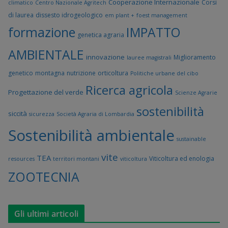
Cooperazione Internazionale
Corsi
climatico
Centro Nazionale Agritech
di laurea
dissesto idrogeologico
em plant +
foest management
formazione
IMPATTO
genetica agraria
AMBIENTALE
innovazione
Miglioramento
lauree magistrali
genetico
montagna
nutrizione
orticoltura
Politiche urbane del cibo
Ricerca agricola
Progettazione del verde
Scienze Agrarie
sostenibilità
siccità
sicurezza
Società Agraria di Lombardia
Sostenibilità ambientale
sustainable
vite
TEA
Viticoltura ed enologia
resources
territori montani
viticoltura
ZOOTECNIA
Gli ultimi articoli