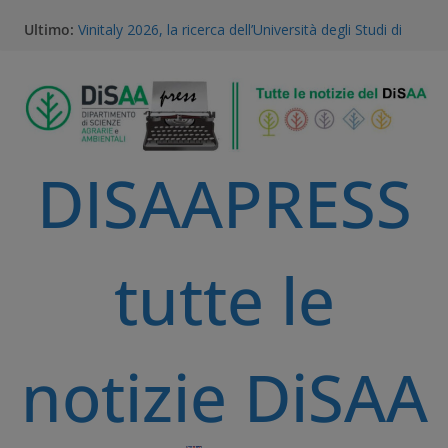
Ultimo:
Vinitaly 2026, la ricerca dell’Università degli Studi di
Milano al centro del futuro del vino
Gestione della Flora Infestante e Transizione
Agroecologica: l’Unicità del Database AGROSUS
TEA, ricerca e proprietà intellettuale: l’expertise
scientifico della Statale di Milano al convegno
nazionale dell’Accademia dei Georgofili
DISAAPRESS
Via libera alle TEA: il voto storico del Parlamento
Europeo è una svolta per la ricerca e l’agricoltura
sostenibile
A Volta Mantovana nasce il Mantua PSID, il primo
distretto irriguo a gravità completamente
tutte le
automatizzato della Pianura Padana
notizie DiSAA