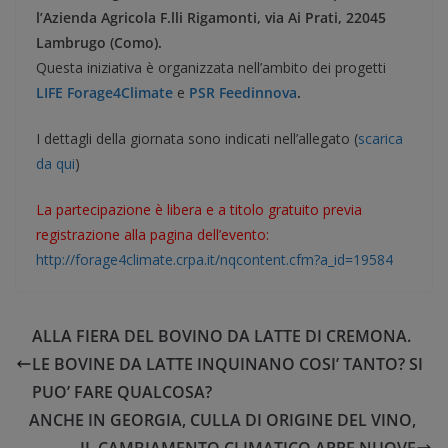
l’Azienda Agricola F.lli Rigamonti, via Ai Prati, 22045
Lambrugo (Como).
Questa iniziativa è organizzata nell’ambito dei progetti
LIFE Forage4Climate
e
PSR Feedinnova
.
I dettagli della giornata sono indicati nell’allegato (
scarica
da qui
)
La partecipazione è libera e a titolo gratuito previa
registrazione alla pagina dell’evento:
http://forage4climate.crpa.it/nqcontent.cfm?a_id=19584
ALLA FIERA DEL BOVINO DA LATTE DI CREMONA.
LE BOVINE DA LATTE INQUINANO COSI’ TANTO? SI
PUO’ FARE QUALCOSA?
ANCHE IN GEORGIA, CULLA DI ORIGINE DEL VINO,
IL CAMBIAMENTO CLIMATICO APRE NUOVE