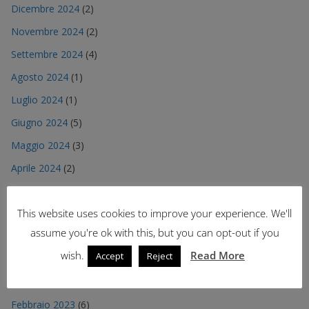
Dicembre 2024
(2)
Novembre 2024
(2)
Settembre 2024
(4)
Agosto 2024
(1)
Luglio 2024
(1)
Giugno 2024
(5)
Maggio 2024
(3)
Aprile 2024
(2)
Luglio 2023
(3)
This website uses cookies to improve your experience. We'll
Giugno 2023
(12)
assume you're ok with this, but you can opt-out if you
Maggio 2023
(14)
wish.
Read More
Accept
Reject
Aprile 2023
(6)
Marzo 2023
(11)
Febbraio 2023
(6)