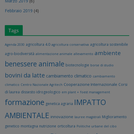
Marzo 2019
(6)
Febbraio 2019
(4)
Tags
agricoltura 4.0
agricoltura sostenibile
Agenda 2030
agricoltura conservativa
ambiente
agro-biodiversità
alimentazione animale
allevamento
benessere animale
biotecnologie
borse di studio
bovini da latte
cambiamento climatico
cambiamento
Cooperazione Internazionale
Corsi
climatico
Centro Nazionale Agritech
di laurea
dissesto idrogeologico
em plant +
foest management
formazione
IMPATTO
genetica agraria
AMBIENTALE
innovazione
Miglioramento
lauree magistrali
genetico
montagna
nutrizione
orticoltura
Politiche urbane del cibo