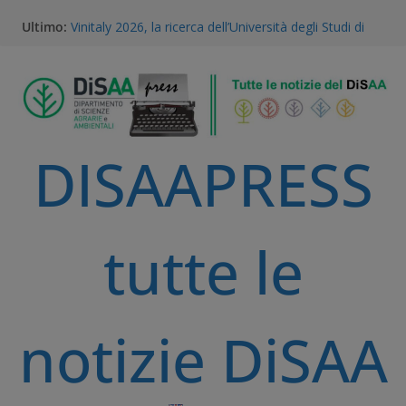
Ultimo:
Vinitaly 2026, la ricerca dell’Università degli Studi di
Milano al centro del futuro del vino
Gestione della Flora Infestante e Transizione
Agroecologica: l’Unicità del Database AGROSUS
TEA, ricerca e proprietà intellettuale: l’expertise
scientifico della Statale di Milano al convegno
nazionale dell’Accademia dei Georgofili
DISAAPRESS
Via libera alle TEA: il voto storico del Parlamento
Europeo è una svolta per la ricerca e l’agricoltura
sostenibile
A Volta Mantovana nasce il Mantua PSID, il primo
distretto irriguo a gravità completamente
tutte le
automatizzato della Pianura Padana
notizie DiSAA