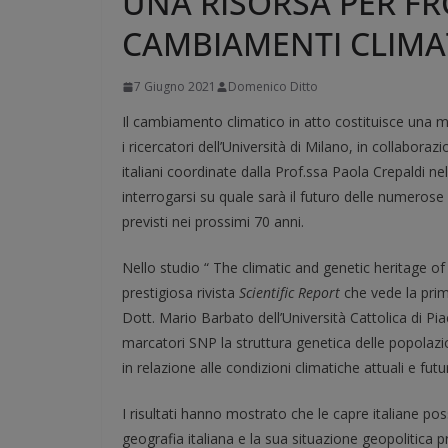
UNA RISORSA PER FR
CAMBIAMENTI CLIMAT
7 Giugno 2021
Domenico Ditto
Il cambiamento climatico in atto costituisce una mi
i ricercatori dell’Università di Milano, in collaboraz
italiani coordinate dalla Prof.ssa Paola Crepaldi nell’
interrogarsi su quale sarà il futuro delle numerose
previsti nei prossimi 70 anni.
Nello studio “ The climatic and genetic heritage o
prestigiosa rivista
Scientific Report
che vede la prim
Dott. Mario Barbato dell’Università Cattolica di Pi
marcatori SNP la struttura genetica delle popolazio
in relazione alle condizioni climatiche attuali e fut
I risultati hanno mostrato che le capre italiane pos
geografia italiana e la sua situazione geopolitica p