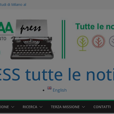
Studi di Milano al
ne Agroecologica:
ise scientifico
le dell’Accademia
amento Europeo è
nibile
primo distretto
ato della Pianura
S tutte le not
English
IONE
RICERCA
TERZA MISSIONE
CONTATTI