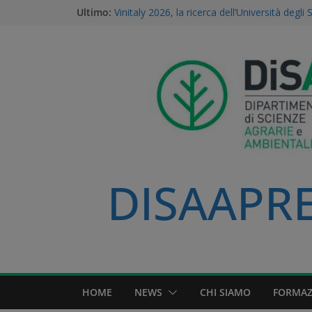
Ultimo:
Vinitaly 2026, la ricerca dell’Università degli 
centro del futuro del vino
Gestione della Flora Infestante e Transizio
l’Unicità del Database AGROSUS
TEA, ricerca e proprietà intellettuale: l’expert
della Statale di Milano al convegno naziona
dei Georgofili
Via libera alle TEA: il voto storico del Parl
una svolta per la ricerca e l’agricoltura soste
A Volta Mantovana nasce il Mantua PSID, il 
irriguo a gravità completamente automatizz
Padana
DISAAPRES
HOME
NEWS
CHI SIAMO
FORMAZ