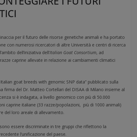
ONTEGGIARE I FUTURI
ICI
naccia per il futuro delle risorse genetiche animali e ha portato
ione con numerosi ricercatori di altre Università e centri di ricerca
ambito dell’iniziativa dell’
Italian Goat Consortium
, ad
 razze caprine allevate in relazione ai cambiamenti climatici
f Italian goat breeds with genomic SNP data” pubblicato sulla
a firma del Dr. Matteo Cortellari del DISAA di Milano insieme al
acenza si è indagata, a livello genomico con più di 50.000
ni caprine italiane (33 razze/popolazioni, più di 1000 animali)
ure del loro areale di allevamento.
sono essere discriminate in tre gruppi che riflettono la
recedente l’unificazione del paese.