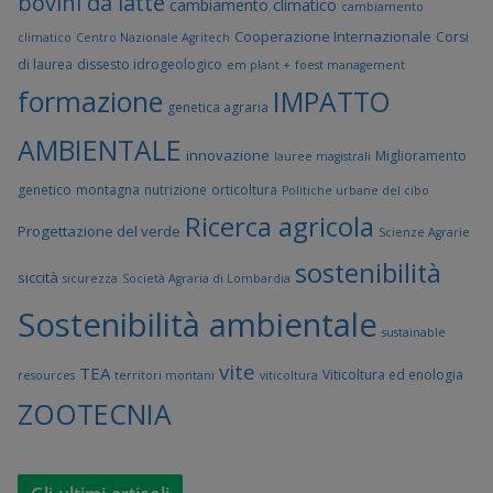
bovini da latte
cambiamento climatico
cambiamento
Cooperazione Internazionale
Corsi
climatico
Centro Nazionale Agritech
di laurea
dissesto idrogeologico
em plant +
foest management
formazione
IMPATTO
genetica agraria
AMBIENTALE
innovazione
Miglioramento
lauree magistrali
genetico
montagna
nutrizione
orticoltura
Politiche urbane del cibo
Ricerca agricola
Progettazione del verde
Scienze Agrarie
sostenibilità
siccità
sicurezza
Società Agraria di Lombardia
Sostenibilità ambientale
sustainable
vite
TEA
Viticoltura ed enologia
resources
territori montani
viticoltura
ZOOTECNIA