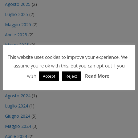
Agosto 2025
(2)
Luglio 2025
(2)
Maggio 2025
(2)
Aprile 2025
(2)
Marzo 2025
(2)
Gennaio 2025
(1)
This website uses cookies to improve your experience. We'll
Dicembre 2024
(2)
assume you're ok with this, but you can opt-out if you
Novembre 2024
(2)
wish.
Read More
Accept
Reject
Settembre 2024
(4)
Agosto 2024
(1)
Luglio 2024
(1)
Giugno 2024
(5)
Maggio 2024
(3)
Aprile 2024
(2)