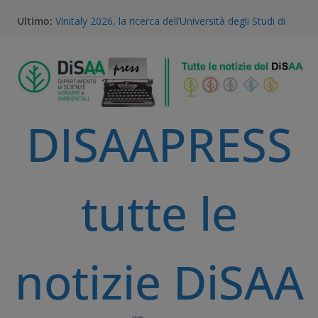
Ultimo:
Vinitaly 2026, la ricerca dell’Università degli Studi di
Milano al centro del futuro del vino
Gestione della Flora Infestante e Transizione
Agroecologica: l’Unicità del Database AGROSUS
TEA, ricerca e proprietà intellettuale: l’expertise
scientifico della Statale di Milano al convegno
nazionale dell’Accademia dei Georgofili
DISAAPRESS
Via libera alle TEA: il voto storico del Parlamento
Europeo è una svolta per la ricerca e l’agricoltura
sostenibile
A Volta Mantovana nasce il Mantua PSID, il primo
distretto irriguo a gravità completamente
tutte le
automatizzato della Pianura Padana
notizie DiSAA