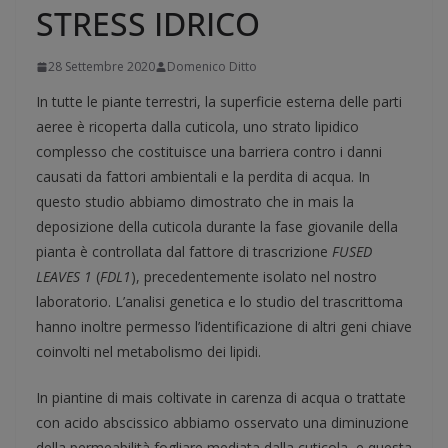
STRESS IDRICO
28 Settembre 2020
Domenico Ditto
In tutte le piante terrestri, la superficie esterna delle parti
aeree è ricoperta dalla cuticola, uno strato lipidico
complesso che costituisce una barriera contro i danni
causati da fattori ambientali e la perdita di acqua. In
questo studio abbiamo dimostrato che in mais la
deposizione della cuticola durante la fase giovanile della
pianta è controllata dal fattore di trascrizione
FUSED
LEAVES 1
(
FDL1
), precedentemente isolato nel nostro
laboratorio. L’analisi genetica e lo studio del trascrittoma
hanno inoltre permesso l’identificazione di altri geni chiave
coinvolti nel metabolismo dei lipidi.
In piantine di mais coltivate in carenza di acqua o trattate
con acido abscissico abbiamo osservato una diminuzione
della permeabilità fogliare mediata dalla cuticola, e questa