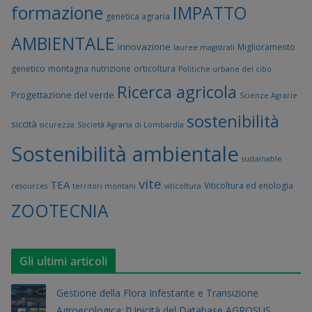
formazione
IMPATTO
genetica agraria
AMBIENTALE
innovazione
Miglioramento
lauree magistrali
genetico
montagna
nutrizione
orticoltura
Politiche urbane del cibo
Ricerca agricola
Progettazione del verde
Scienze Agrarie
sostenibilità
siccità
sicurezza
Società Agraria di Lombardia
Sostenibilità ambientale
sustainable
vite
TEA
Viticoltura ed enologia
resources
territori montani
viticoltura
ZOOTECNIA
Gli ultimi articoli
Gestione della Flora Infestante e Transizione
Agroecologica: l’Unicità del Database AGROSUS