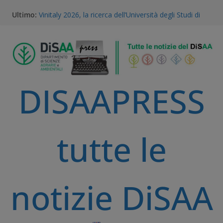
Ultimo:
Vinitaly 2026, la ricerca dell’Università degli Studi di
Milano al centro del futuro del vino
Gestione della Flora Infestante e Transizione
Agroecologica: l’Unicità del Database AGROSUS
TEA, ricerca e proprietà intellettuale: l’expertise
scientifico della Statale di Milano al convegno
nazionale dell’Accademia dei Georgofili
DISAAPRESS
Via libera alle TEA: il voto storico del Parlamento
Europeo è una svolta per la ricerca e l’agricoltura
sostenibile
A Volta Mantovana nasce il Mantua PSID, il primo
distretto irriguo a gravità completamente
tutte le
automatizzato della Pianura Padana
notizie DiSAA