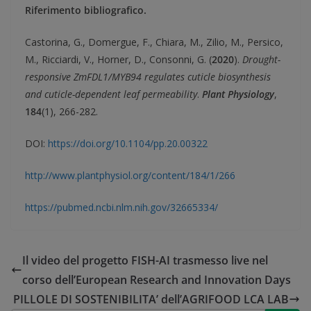
Riferimento bibliografico.
Castorina, G., Domergue, F., Chiara, M., Zilio, M., Persico,
M., Ricciardi, V., Horner, D., Consonni, G. (
2020
).
Drought-
responsive ZmFDL1/MYB94 regulates cuticle biosynthesis
and cuticle-dependent leaf permeability
.
Plant Physiology
,
184
(1), 266-282.
DOI:
https://doi.org/10.1104/pp.20.00322
http://www.plantphysiol.org/content/184/1/266
https://pubmed.ncbi.nlm.nih.gov/32665334/
Il video del progetto FISH-AI trasmesso live nel
corso dell’European Research and Innovation Days
PILLOLE DI SOSTENIBILITA’ dell’AGRIFOOD LCA LAB